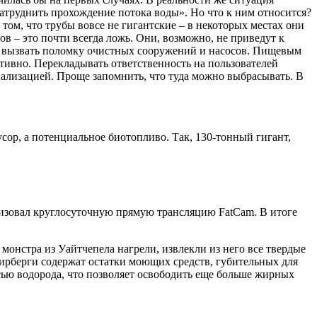
атруднить прохождение потока воды». Но что к ним относится?
 том, что трубы вовсе не гигантские – в некоторых местах они
в – это почти всегда ложь. Они, возможно, не приведут к
ет вызвать поломку очистных сооружений и насосов. Пищевым
ктивно. Перекладывать ответственность на пользователей
нализацией. Проще запомнить, что туда можно выбрасывать. В
сор, а потенциальное биотопливо. Так, 130-тонный гигант,
зовал круглосуточную прямую трансляцию FatCam. В итоге
монстра из Уайтчепела нагрели, извлекли из него все твердые
жирберги содержат остатки моющих средств, губительных для
сью водорода, что позволяет освободить еще больше жирных