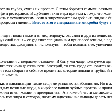
дает на трубах, сужая их просвет. С этим борются самыми разн
е и ресторанов. В Дублине такая мера привела к тому, что колич
ать с механическим: если к жироуловителям добавить жидкие б
 процессы гниения.
Вместо этого специальные микробы будут 
чищает воды также и от нефтепродуктов, смол и других веществ.
азуя слой пены – ее удаляют специальным приспособлением, а в
щества, флокулянты, используют, чтобы повысить ее, увеличив 
в сочетании с твердыми отходами. В быту мы чаще пользуемся щ
ается из-за деятельности бактерий, то есть среда становится к
и этом вбирать в себя все предметы, которые попали в трубы. За
 на камень.
ки, в канализации такие вещи не разлагаются абсолютно. Но в 
 отдых пожилые люди, в жирберге нашли зубные протезы и прок
ужили иглы, кокаин и презервативы. А в южной части мегаполис
ь ком жира и отходов, поэтому однозначные выводы делать нель
co.uk