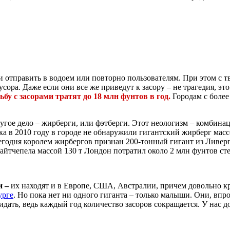
 и отправить в водоем или повторно пользователям. При этом с 
сора. Даже если они все же приведут к засору – не трагедия, эт
бу с засорами тратят до 18 млн фунтов в год.
Городам с более
гое дело – жирберги, или фэтберги. Этот неологизм – комбинация
 в 2010 году в городе не обнаружили гигантский жирберг массо
сегодня королем жирбергов признан 200-тонный гигант из Ливерп
Уайтчепела массой 130 т Лондон потратил около 2 млн фунтов ст
и –
их находят и в Европе, США, Австралии, причем довольно кр
урге
. Но пока нет ни одного гиганта – только малыши. Они, впр
идать, ведь каждый год количество засоров сокращается. У нас