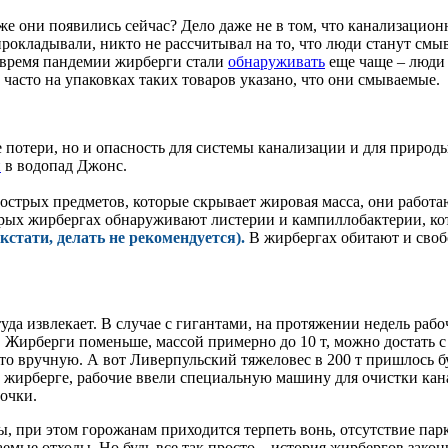
е они появились сейчас? Дело даже не в том, что канализацион
 прокладывали, никто не рассчитывал на то, что люди станут смы
о время пандемии жирберги стали
обнаруживать
еще чаще – люди 
 часто на упаковках таких товаров указано, что они смываемые.
потери, но и опасность для системы канализации и для природы
и
в водопад Джонс.
 острых предметов, которые скрывает жировая масса, они работа
оторых жирбергах обнаруживают листерии и кампиллобактерии, 
стати, делать не рекомендуется).
В жирбергах обитают и своб
туда извлекает. В случае с гигантами, на протяжении недель раб
ка. Жирберги поменьше, массой примерно до 10 т, можно достат
осто вручную. А вот Ливерпульский тяжеловес в 200 т пришлось
 в жирберге, рабочие ввели специальную машину для очистки ка
сочки.
, при этом горожанам приходится терпеть вонь, отсутствие парк
емые отходы. Но будь все так просто – история жирбергов закон