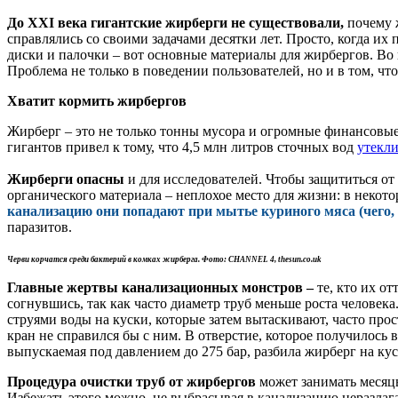
До XXI века гигантские жирберги не существовали,
почему ж
справлялись со своими задачами десятки лет. Просто, когда их
диски и палочки – вот основные материалы для жирбергов. В
Проблема не только в поведении пользователей, но и в том, что
Хватит кормить жирбергов
Жирберг – это не только тонны мусора и огромные финансовые 
гигантов привел к тому, что 4,5 млн литров сточных вод
утекл
Жирберги опасны
и для исследователей. Чтобы защититься от
органического материала – неплохое место для жизни: в нек
канализацию они попадают при мытье куриного мяса (чего, к
паразитов.
Черви корчатся среди бактерий в комках жирберга. Фото: CHANNEL 4, thesun.co.uk
Главные жертвы канализационных монстров –
те, кто их от
согнувшись, так как часто диаметр труб меньше роста челове
струями воды на куски, которые затем вытаскивают, часто пр
кран не справился бы с ним. В отверстие, которое получилось
выпускаемая под давлением до 275 бар, разбила жирберг на ку
Процедура очистки труб от жирбергов
может занимать месяцы
Избежать этого можно, не выбрасывая в канализацию неразлага