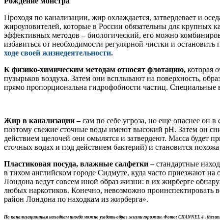
Рождение монстра
Проходя по канализации, жир охлаждается, затвердевает и осе
жироуловителей, которые в России обязательны для крупных каф
эффективных методов – биологический, его можно комбиниров
избавиться от необходимости регулярной чистки и остановить
ходе своей жизнедеятельности.
К физико-химическим методам относят флотацию,
которая о
пузырьков воздуха. Затем они всплывают на поверхность, обр
прямо пропорциональна гидрофобности частиц. Специальные ве
Жир в канализации –
сам по себе угроза, но еще опаснее он 
поэтому свежие сточные воды имеют высокий pH. Затем он сниж
действием щелочей они омылятся и затвердеют. Масса будет пр
сточных водах и под действием бактерий) и становится похожа
Пластиковая посуда, влажные салфетки –
стандартные наход
в тихом английском городе Сидмуте, куда часто приезжают на
Лондона ведут совсем иной образ жизни: в их жирберге обнар
любых наркотиков. Конечно, невозможно проинспектировать вес
район Лондона по находкам из жирберга».
По канализационным находкам иногда можно угадать образ жизни горожан. Фото: CHANNEL 4 , thesun.