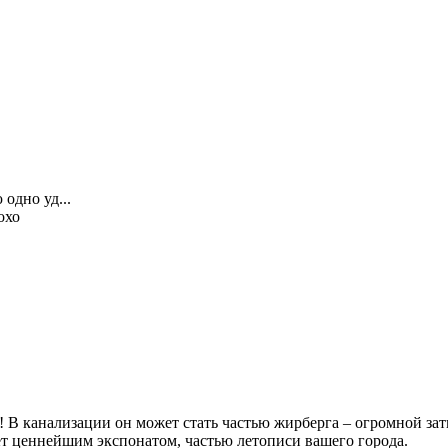
одно уд...
охо
! В канализации он может стать частью жирберга – огромной зат
анет ценнейшим экспонатом, частью летописи вашего города.