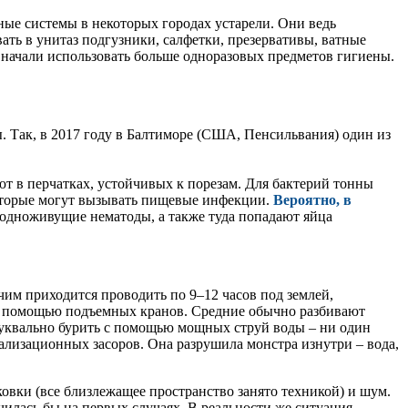
ные системы в некоторых городах устарели. Они ведь
вать в унитаз подгузники, салфетки, презервативы, ватные
начали использовать больше одноразовых предметов гигиены.
. Так, в 2017 году в Балтиморе (США, Пенсильвания) один из
ют в перчатках, устойчивых к порезам. Для бактерий тонны
которые могут вызывать пищевые инфекции.
Вероятно, в
одноживущие нематоды, а также туда попадают яйца
очим приходится проводить по 9–12 часов под землей,
ь с помощью подъемных кранов. Средние обычно разбивают
 буквально бурить с помощью мощных струй воды – ни один
нализационных засоров. Она разрушила монстра изнутри – вода,
овки (все близлежащее пространство занято техникой) и шум.
чилась бы на первых случаях. В реальности же ситуация