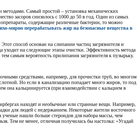
ыми методами. Самый простой – установка механических
ество засоров снизилось с 1000 до 50 в год. Один из самых
иопрепараты, содержащие различные бактерии, то можно
тихо-мирно перерабатывать жир на безопасные вещества в
 Этот способ основан на слипании частиц загрязнителя и
ода уходит на следующие этапы очистки. Эффективность метода
тем самым вероятность прилипания загрязнителя к пузырьку.
елочными средствами, например, для прочистки труб, во многом
ислотной. Но если в канализацию попадает много жиров, то под
тем она кальцинируется (при взаимодействии с кальцием в
жирбергах находят и необычные или странные вещи. Например,
ладки для людей с недержанием. Некоторые жители восточного
а ученые нашли больше стероидов для набора массы, чем
зя. Тем не менее, отличная получилась бы настолка: «Угадай