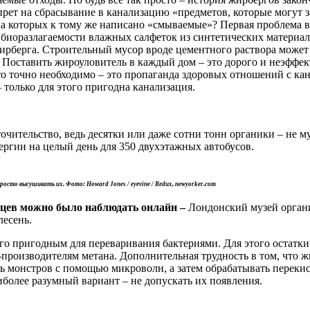
прет на сбрасывание в канализацию «предметов, которые могут з
 на которых к тому же написано «смываемые»? Первая проблема в
 биоразлагаемости влажных салфеток из синтетических материало
ю жирберга. Строительный мусор вроде цементного раствора мож
. Поставить жироуловитель в каждый дом – это дорого и неэффе
Что точно необходимо – это пропаганда здоровых отношений с ка
– только для этого пригодна канализация.
чительство, ведь десятки или даже сотни тонн органики – не му
ергии на целый день для 350 двухэтажных автобусов.
осто высушивать их. Фото: Howard Jones / eyevine / Redux, newyorker.com
яцев можно было наблюдать онлайн –
Лондонский музей органи
лесень.
го пригодным для переваривания бактериями. Для этого остатки 
-производителям метана. Дополнительная трудность в том, что 
ь монстров с помощью микроволн, а затем обрабатывать переки
иболее разумный вариант – не допускать их появления.