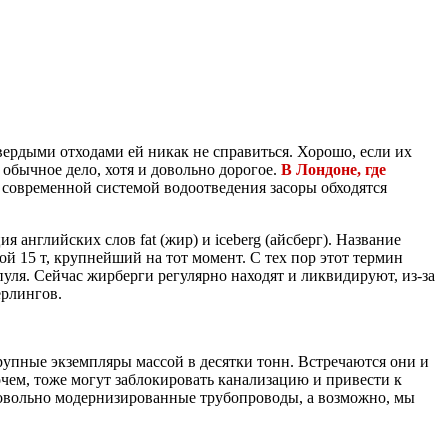
твердыми отходами ей никак не справиться. Хорошо, если их
о обычное дело, хотя и довольно дорогое.
В Лондоне, где
 современной системой водоотведения засоры обходятся
 английских слов fat (жир) и iceberg (айсберг). Название
й 15 т, крупнейший на тот момент. С тех пор этот термин
уля. Сейчас жирберги регулярно находят и ликвидируют, из-за
ерлингов.
упные экземпляры массой в десятки тонн. Встречаются они и
очем, тоже могут заблокировать канализацию и привести к
 довольно модернизированные трубопроводы, а возможно, мы