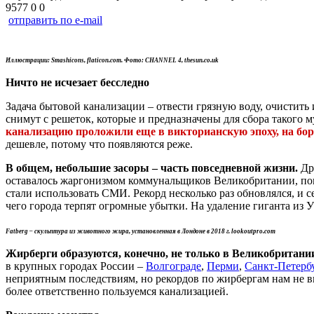
9577
0
0
отправить по e-mail
Иллюстрации: Smashicons, flaticon.com. Фото: CHANNEL 4, thesun.co.uk
Ничто не исчезает бесследно
Задача бытовой канализации – отвести грязную воду, очистить
снимут с решеток, которые и предназначены для сбора такого му
канализацию проложили еще в викторианскую эпоху, на борь
дешевле, потому что появляются реже.
В общем, небольшие засоры – часть повседневной жизни.
Дру
оставалось жаргонизмом коммунальщиков Великобритании, пока
стали использовать СМИ. Рекорд несколько раз обновлялся, и 
чего города терпят огромные убытки. На удаление гиганта из 
Fatberg – скульптура из животного жира, установленная в Лондоне в 2018 г. lookoutpro.com
Жирберги образуются, конечно, не только в Великобритани
в крупных городах России –
Волгограде
,
Перми
,
Санкт-Петерб
неприятным последствиям, но рекордов по жирбергам нам не в
более ответственно пользуемся канализацией.