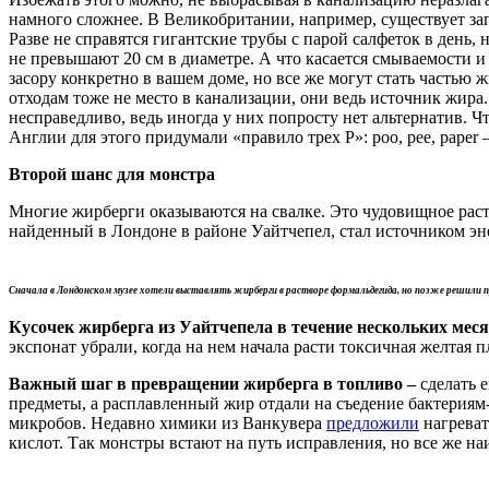
намного сложнее. В Великобритании, например, существует за
Разве не справятся гигантские трубы с парой салфеток в день,
не превышают 20 см в диаметре. А что касается смываемости и
засору конкретно в вашем доме, но все же могут стать часть
отходам тоже не место в канализации, они ведь источник жира
несправедливо, ведь иногда у них попросту нет альтернатив. 
Англии для этого придумали «правило трех P»: poo, pee, paper 
Второй шанс для монстра
Многие жирберги оказываются на свалке. Это чудовищное расто
найденный в Лондоне в районе Уайтчепел, стал источником эн
Сначала в Лондонском музее хотели выставлять жирберги в растворе формальдегида, но позже решили пр
Кусочек жирберга из Уайтчепела в течение нескольких мес
экспонат убрали, когда на нем начала расти токсичная желтая п
Важный шаг в превращении жирберга в топливо –
сделать е
предметы, а расплавленный жир отдали на съедение бактериям
микробов. Недавно химики из Ванкувера
предложили
нагреват
кислот. Так монстры встают на путь исправления, но все же на