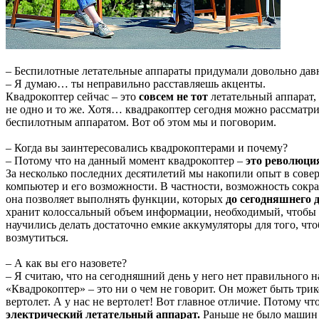
– Беспилотные летательные аппараты придумали довольно давно
–
Я думаю… ты неправильно расставляешь акценты.
Квадрокоптер сейчас – это
совсем не тот
летательный аппарат,
не одно и то же. Хотя… квадракоптер сегодня можно рассматри
беспилотным аппаратом. Вот об этом мы и поговорим.
– Когда вы заинтересовались квадрокоптерами и почему?
– Потому что на данный момент квадрокоптер –
это революци
За несколько последних десятилетий мы накопили опыт в совер
компьютер и его возможности. В частности, возможность сокр
она позволяет выполнять функции, которых
до сегодняшнего д
хранит колоссальный объем информации, необходимый, чтобы э
научились делать достаточно емкие аккумуляторы для того, что
возмутиться.
– А как вы его назовете?
– Я считаю, что на сегодняшний день у него нет правильного
«Квадрокоптер» – это ни о чем не говорит. Он может быть тр
вертолет. А у нас не вертолет! Вот главное отличие. Потому чт
электрический летательный аппарат.
Раньше не было машин 