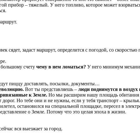
угой прибор – тяжелый. У него топливо, которое может взорваться
ся.
маршрут.
век сядет, задаст маршрут, определится с погодой, со скорость
ре.
о большому счету
чему в нем ломаться?
У него минимум механик
будут пиццу доставлять, посылки, документы…
революцию.
Вот ты представляешь –
люди поднимутся в воздух 
ривязанные к Земле.
Но мы расширим нашу площадь обитания до
т дорог. Но тебе они и не нужны, если у тебя транспорт – крылья
прилетел, остановился на специальной площадке, пересел в элек
едставление о Земле. Потому что это целая эпоха в жизни.
сейчас вся выезжает за город.