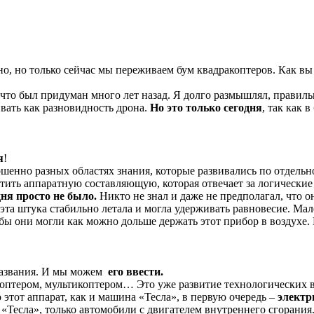
, но только сейчас мы переживаем бум квадракоптеров. Как вы д
 что был придуман много лет назад. Я долго размышлял, правиль
вать как разновидность дрона.
Но это только сегодня
, так как 
я
!
шенно разных областях знания, которые развивались по отдельно
атить аппаратную составляющую, которая отвечает за логически
ня просто не было.
Никто не знал и даже не предполагал, что он
та штука стабильно летала и могла удерживать равновесие. Ма
бы они могли как можно дольше держать этот прибор в воздухе. 
 названия. И мы можем
его ввести.
икоптером, мультикоптером… Это уже развитие технологических 
о этот аппарат, как и машина «Тесла», в первую очередь –
электр
«Тесла», только автомобили с двигателем внутреннего сгорания