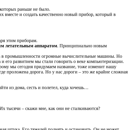
которых раньше не было.
х вместе и создать качественно новый прибор, который в
аря этим приборам.
ым летательным аппаратом
. Принципиально новым
будь в промышленности огромные вычислительные машины. Но
а
и его развитием мы стали говорить о веке компьютеризации.
торому мы сегодня придумаем название, тоже изменит нашу
де проложена дорога. Но у нас дороги – это же крайне сложная
ыйти из дома, сесть и полетел, куда хочешь…
 Их тысячи – скажи мне, как они не сталкиваются?
ная штука. Его тяжелей поднять и остановить. Он не может