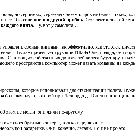
пробы, но серийных, серьезных экземпляров не было – таких, ко
 и нет. Это
совершенно другой прибор.
Это электрический лета
 каждого винта
. Ну, вот у самолета…
 управлять своими винтами так эффективно, как эта электрическ
 сейчас «Тесла» презентует грузовик NIkola One; правда, он гибр
ива. С помощью собственных двигателей колеса будут крутиться 
ающего пространства компьютер может давать команды на каждый
гироскопы, которые использовали для стабилизации полета. Нуж
лая большая наука, которой при Леонардо да Винчи в принципе н
об этом не могли, они жили по-другому.
 тоже своеобразные коптеры, только игрушечные.
ебольшой батарейке. Они, конечно, летали. Но я не про это.