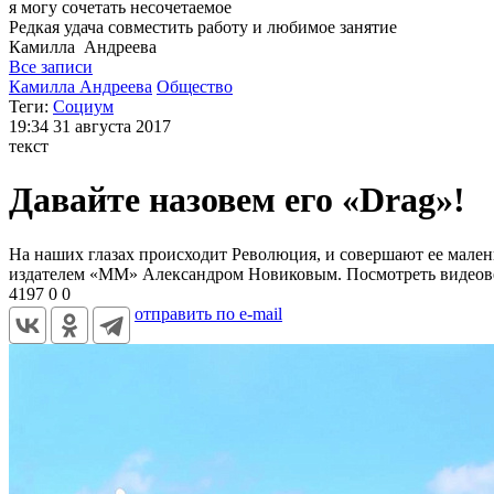
я могу
сочетать несочетаемое
Редкая удача совместить работу и любимое занятие
Камилла
Андреева
Все записи
Камилла Андреева
Общество
Теги:
Социум
19:34
31 августа 2017
текст
Давайте назовем его «Drag»!
На наших глазах происходит Революция, и совершают ее мален
издателем «ММ» Александром Новиковым. Посмотреть видеовер
4197
0
0
отправить по e-mail