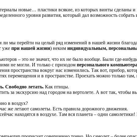
атериалы новые… пластики всякие, из которых винты сделаны и 
деленного уровня развития, который дал возможность собрать и
ем ли мы перейти на целый ряд изменений в нашей жизни благод
т уже
при нашей жизни
) неким
индивидуальным, персональн
ьютеров – это не значит, что их не было вообще. Были где-ни
ними не могли. И только с приходом
персонального компьютер
ения пространства вокруг нас изменились. Так вот, прибор, ко
ях перемещения и в пространстве. Проехать можно только там, г
ь. Свободно летать.
Как птицы.
тить за экскурсию над городом на вертолете. А вот так, чтобы в
чно в воздух?
йчас же летают самолеты. Есть правила дорожного движения.
сейчас находятся в воздухе. Там вся планета – одни самолетики!
компьютер прорисует совершенно точно. Но самолет – более опас