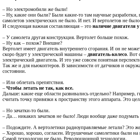
– Но электромобили же были!
– Ну, какие они были? Были какие-то там научные разработки, 
самолетов электрических не было. И нет. И вертолетов не было
И следующая важная составляющая – это
наличие двигателя у
– У самолета другая конструкция. Вертолет больше похож.
– Ну как – похож? Внешне?
Вертолет имеет двигатель внутреннего сгорания. И он не может
скоро будет у электрической машины –
двигатель-колесо
. Вот
электрический двигатель. И это уже совсем понятная перспект
Так же и для ньюкоптеров. В зависимости от датчиков и окруж
состоянии.
– Или облетать препятствия.
–
Чтобы летать не так, как все.
Дальше: какие еще области развивались отдельно? Например, 
считать точку привязки к пространству этого аппарата. Это це
– Но зачатки-то были.
– Да… никаких зачатков не было! Люди вообще даже подумать 
– Подождите. А вертолетики радиоуправляемые летали? Это же
– Хорошо, хорошо, согласен. Игрушечные самолетики были на н
Самой технологии не было. Революционной технологии.