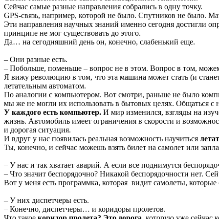
Сейчас самые разные направления собрались в одну точку.
GPS-связь, например, которой не было. Спутников не было. М
Эти направления научных знаний именно сегодня достигли опре
принципе не мог существовать до этого.
Да… на сегодняшний день он, конечно, слабенький еще.
– Они разные есть.
– Побольше, поменьше – вопрос не в этом. Вопрос в том, мож
Я вижу революцию в том, что эта машина может стать (и стане
летательным автоматом.
По аналогии с компьютером. Вот смотри, раньше не было комп
мы же не могли их использовать в бытовых целях. Общаться с 
У каждого есть компьютер.
И мир изменился, взгляды на изуч
жизнь. Автомобиль имеет ограничения в скорости и возможност
и дорогая ситуация.
И вдруг у нас появилась реальная возможность научиться
летат
Ты, конечно, и сейчас можешь взять билет на самолет или запла
– У нас и так хватает аварий. А если все поднимутся беспорядо
– Что значит беспорядочно? Никакой беспорядочности нет. Се
Вот у меня есть программка, которая видит самолеты, которые 
– У них диспетчеры есть.
– Конечно, диспетчеры… и коридоры пролетов.
Что такое
коридор пролета? Это дорога
, которую уже сейчас 