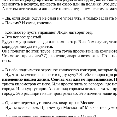
зависнуть в воздухе, присесть на озеро или на полянку. Это др
А в этом летательном аппарате ничего нет, в нем нечему ломать
– Да, если люди будут не сами им управлять, а только задавать 
– Почему? И сами, конечно.
– Компьютер пусть управляет. Люди натворят бед.
– Это вопрос десятый.
Будут им управлять люди или компьютер. В любом случае, чело
коридора никуда не денется.
Она полетит по этой трубе, а эта труба просчитана на компьюте
Что может произойти? Да, конечно, аварии возможны. Но… п
него.
– В небо поднимется огромное количество коптеров, которые 
– Ну, что ты смешиваешь все в одну кучу? Я тебе говорю
про 
изменению нашей жизни. Сейчас мы живем привязанные. П
триста километров от него. Или просто жить за городом, где не
города. Или куда угодно. А если над городом нельзя летать – 
городу. Это расширит наше пространство. Это изменит наше пр
– О, и все перестанут покупать квартиры в Москве.
– Ну, ты все о своем. При чем тут Москва-то? Москва твоя уже 
– А чего ж тогда всё строят и строят дома в Москве?