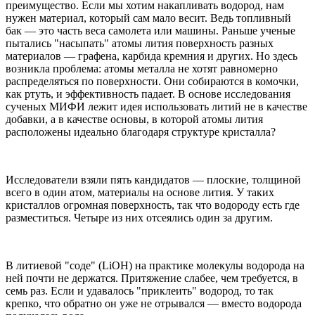
преимущество. Если мы хотим накапливать водород, нам
нужен материал, который сам мало весит. Ведь топливный
бак — это часть веса самолета или машины. Раньше ученые
пытались "насыпать" атомы лития поверхность разных
материалов — графена, карбида кремния и других. Но здесь
возникла проблема: атомы металла не хотят равномерно
распределяться по поверхности. Они собираются в комочки,
как ртуть, и эффективность падает. В основе исследования
сученых МИФИ лежит идея использовать литий не в качестве
добавки, а в качестве основы, в которой атомы лития
расположены идеально благодаря структуре кристалла?
Исследователи взяли пять кандидатов — плоские, толщиной
всего в один атом, материалы на основе лития. У таких
кристаллов огромная поверхность, так что водороду есть где
разместиться. Четыре из них отсеялись один за другим.
В литиевой "соде" (LiOH) на практике молекулы водорода на
ней почти не держатся. Притяжение слабее, чем требуется, в
семь раз. Если и удавалось "приклеить" водород, то так
крепко, что обратно он уже не отрывался — вместо водорода