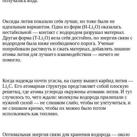
получалась вода.
Оксиды лития показали себя лучше, но тоже были не
идеальным вариантом. Одна из форм (H-Li₂O) оказалась
нестабильной — контакт с водородом разрушал материал.
Другая форма (T-Li₂O) вела себя достойно, но энергия связи с
водородом была ниже необходимого порога. Ученые
попробовали растянуть и сжать материал, добавлять лишние
атомы лития для лучшего взаимодействия — ничего не
помогло.
Когда надежда почти угасла, на сцену вышел карбид лития —
Li₃C. Его атомарная структура представляет собой плоскую
решеткц, где атомы углерода окружены атомами лития. И тут
случилось то, чего ждали: молекулы водорода прилипали с
нужной силой — не слишком слабо, чтобы не улетучиться, и
не слишком крепко, чтобы их можно было потом
использовать как топливо.
Оптимальная энергия связи для хранения водорода — около