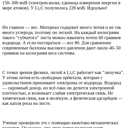
150–300 мэВ (электрон-вольт, единица измерения энергии в
мире атомов). У Li₃C получилось 228 мэВ. Идеально!
Но главное — вес. Материал содержит много лития и не так
много углерода, поэтому он легкий. На каждый килограмм
такого "губчатого" листа можно накопить почти 60 граммов
водорода. А если постараться — все 80. Для сравнения:
современные баллоны высокого давления дают около 40–50
граммов на килограмм веса системы.
С точки зрения физики, литий в Li₃C работает как "липучка".
У атома лития есть свободные орбитали, которые с
удовольствием принимают электроны от водорода. Водород
— скромный донор, но всё-таки он делится электронной
плотностью, и возникает слабая электрическая связь. Не
химическая связь, как в молекуле, а физическая адсорбция —
как капля росы на листе.
Ученые проверили это с помощью квантово-механических
расчетов. Оказалось, что атом лития получает часть