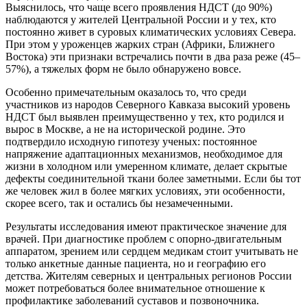
Выяснилось, что чаще всего проявления НДСТ (до 90%)
наблюдаются у жителей Центральной России и у тех, кто
постоянно живет в суровых климатических условиях Севера.
При этом у уроженцев жарких стран (Африки, Ближнего
Востока) эти признаки встречались почти в два раза реже (45–
57%), а тяжелых форм не было обнаружено вовсе.
Особенно примечательным оказалось то, что среди
участников из народов Северного Кавказа высокий уровень
НДСТ был выявлен преимущественно у тех, кто родился и
вырос в Москве, а не на исторической родине. Это
подтвердило исходную гипотезу ученых: постоянное
напряжение адаптационных механизмов, необходимое для
жизни в холодном или умеренном климате, делает скрытые
дефекты соединительной ткани более заметными. Если бы тот
же человек жил в более мягких условиях, эти особенности,
скорее всего, так и остались бы незамеченными.
Результаты исследования имеют практическое значение для
врачей. При диагностике проблем с опорно-двигательным
аппаратом, зрением или сердцем медикам стоит учитывать не
только анкетные данные пациента, но и географию его
детства. Жителям северных и центральных регионов России
может потребоваться более внимательное отношение к
профилактике заболеваний суставов и позвоночника.