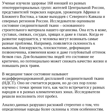
Ученые изучили здоровье 168 юношей из разных
этнотерриториальных групп: жителей Центральной России,
представителей тюркских народов, уроженцев Африки и
Ближнего Востока, а также выходцев с Северного Кавказа и
северных регионов России. Исследователи оценивали
состояние соединительной ткани – основанного
строительного материала нашего организма. Она есть в коже,
суставах, связках, сосудах, хрящах и даже в глазах. Когда ее
развитие нарушается, у человека могут возникать самые
разные проблемы. Например, появляется склонность к
вывихам, близорукость, плоскостопие, деформации
позвоночника, изменения кожи и даже голубоватый оттенок
белков глаз. Для большинства людей это состояние не
критично, но потенциально может снижать качество жизни и
повышать риск травм.
В медицине такое состояние называют
недифференцированной дисплазией соединительной ткани
(НДСТ). Оно не считается редким, но до сих пор плохо
изучено с точки зрения того, как часто встречается у разных
народов и в разных климатических зонах. Исследователи
решили восполнить этот пробел.
Анализ данных разрушил расхожий стереотип о том, что
определенные народы более склонны к этим особенностям.