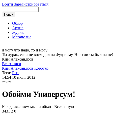
Войти
Зарегистрироваться
Обзор
Архив
Журнал
Мегаполис
я могу
что надо, то и могу
Ты дурак, если не восходил на Фудзияму. Но если ты был на не
Ким
Александров
Все записи
Ким Александров
Коротко
Теги:
Быт
14:54
10 июля 2012
текст
Обойми Универсум!
Как движением мыши объять Вселенную
3431
2
0