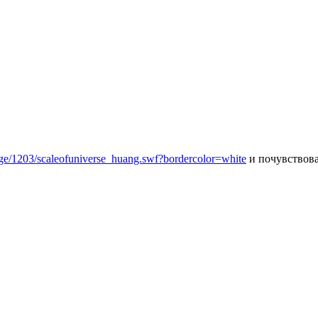
age/1203/scaleofuniverse_huang.swf?bordercolor=white
и почувствова