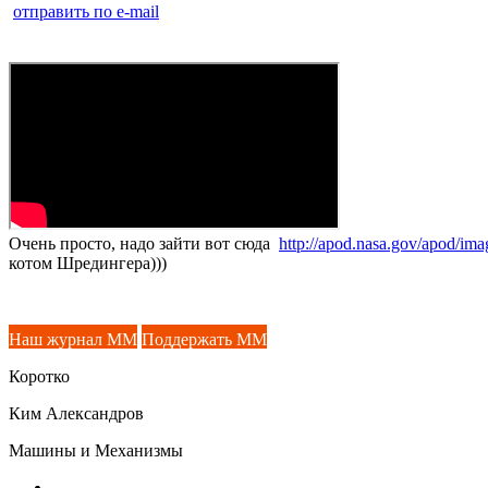
отправить по e-mail
Очень просто, надо зайти вот сюда
http://apod.nasa.gov/apod/im
котом Шредингера)))
Наш журнал ММ
Поддержать ММ
Коротко
Ким Александров
Машины и Механизмы