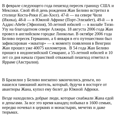
В феврале следующего года пешеход пересек границу США и
Мексики. Свой 46-й день рождения Жан Беливо встретил в
столице Коста-Рики (Сан-Хосе). 47-й — на севере Чили
(Икика), 48-й — в Южной Африке (Порт-Элизабет), 49-й — в
Аддис-Абебе (Эфиопия), 50-летний юбилей — в вилайе Тизи-
Узу на благодатном севере Алжира. 18 августа 2006 года Жан
провел в английском городке Линкольн. В октябре 2006 года
Беливо пересек Германию, а 6 января в его путешествии был
зафиксирован «экватор» — к моменту появления в Венгрии
Жан прошел уже 40075 километров. В 54 года Жан Беливо
пришел в индонезийский Семаранг, а 55-летний юбилей и 10
лет со дня начала странствий отважный пешеход отметил в
Ярраме (Австралия).
В Бразилии у Беливо внезапно закончились деньги, но
нашелся тамошний житель, который, будучи в восторге от
авантюры Жана, купил ему билет до Южной Африки.
Везде находились добрые люди, которые снабжали Жана едой
и деньгами. За все это время канадец побывал в 1600 семьях,
нередко ночевал в церквях и монастырях, мечетях и даже
тюрьмах.