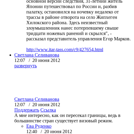
основной версии следствия, 31-летний житель
Японии путешествовал по России и, разбив
палатку, остановился на ночевку недалеко от
трассы в районе отворота на село Жипхеген
Хилокского района. Здесь неизвестный
злоумышленник нанес потерпевшему свыше
тридцати ножевых ранений и скрылся", -
рассказал представитель управления Егор Марков.
http://www.itar-tass.com/c9/427654.html
Светлана Селиванова
12:07 / 20 июня 2012
развернуть
Светлана Селиванова
12:07 / 20 июня 2012
Поддержать
Ссылка
А мне интересно, как он пересекал границы, ведь в
большинстве стран существует визовый режим.
Ева Руденко
12:40 / 20 июня 2012