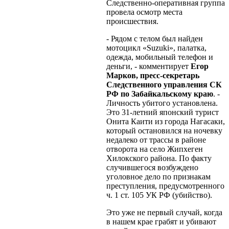
Следственно-оперативная группа
провела осмотр места
происшествия.
- Рядом с телом был найден
мотоцикл «Suzuki», палатка,
одежда, мобильный телефон и
деньги, - комментирует
Егор
Марков, пресс-секретарь
Следственного управления СК
РФ по Забайкальскому краю
. -
Личность убитого установлена.
Это 31-летний японский турист
Онита Каити из города Нагасаки,
который остановился на ночевку
недалеко от трассы в районе
отворота на село Жипхеген
Хилокского района. По факту
случившегося возбуждено
уголовное дело по признакам
преступления, предусмотренного
ч. 1 ст. 105 УК РФ (убийство).
Это уже не первый случай, когда
в нашем крае грабят и убивают