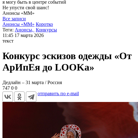
я могу
быть в центре событий
Не упусти свой шанс!
Анонсы
«ММ»
Все записи
Анонсы «ММ»
Коротко
Теги:
Анонсы,
Конкурсы
11:45
17 марта 2026
текст
Конкурс эскизов одежды «От
АрИпЕя до LOOKа»
Дедлайн – 31 марта / Россия
747
0
0
отправить по e-mail