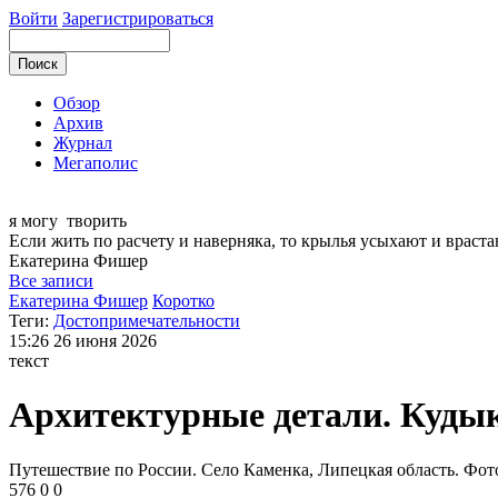
Войти
Зарегистрироваться
Обзор
Архив
Журнал
Мегаполис
я могу
творить
Если жить по расчету и наверняка, то крылья усыхают и враста
Екатерина
Фишер
Все записи
Екатерина Фишер
Коротко
Теги:
Достопримечательности
15:26
26 июня 2026
текст
Архитектурные детали. Куды
Путешествие по России. Село Каменка, Липецкая область. Фо
576
0
0