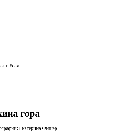
ют в бока.
кина гора
тографии: Екатерина Фишер