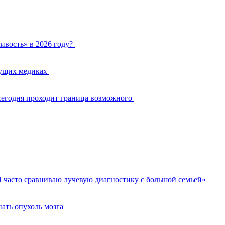
ивость» в 2026 году?
дущих медиках
сегодня проходит граница возможного
 часто сравниваю лучевую диагностику с большой семьей»
нать опухоль мозга