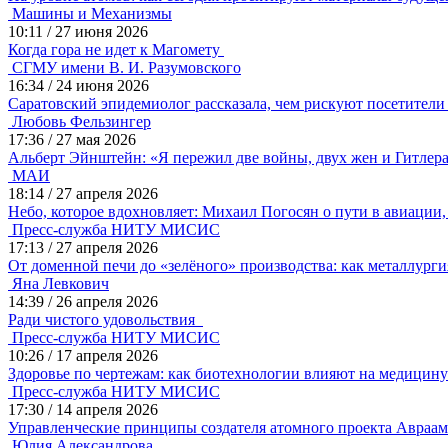
Машины и Механизмы
10:11
/
27 июня 2026
Когда гора не идет к Магомету
СГМУ имени В. И. Разумовского
16:34
/
24 июня 2026
Саратовский эпидемиолог рассказала, чем рискуют посетители
Любовь Фельзингер
17:36
/
27 мая 2026
Альберт Эйнштейн: «Я пережил две войны, двух жен и Гитле
МАИ
18:14
/
27 апреля 2026
Небо, которое вдохновляет: Михаил Погосян о пути в авиаци
Пресс-служба НИТУ МИСИС
17:13
/
27 апреля 2026
От доменной печи до «зелёного» производства: как металлург
Яна Левкович
14:39
/
26 апреля 2026
Ради чистого удовольствия
Пресс-служба НИТУ МИСИС
10:26
/
17 апреля 2026
Здоровье по чертежам: как биотехнологии влияют на медицин
Пресс-служба НИТУ МИСИС
17:30
/
14 апреля 2026
Управленческие принципы создателя атомного проекта Авраам
Юлия Александрова