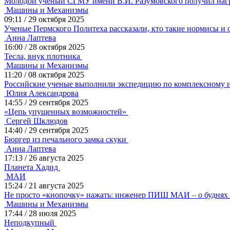
Молодой ученый СГМУ имени В.И. Разумовского получил нагр
Машины и Механизмы
09:11
/
29 октября 2025
Ученые Пермского Политеха рассказали, кто такие нормисы и 
Анна Лаптева
16:00
/
28 октября 2025
Тесла, внук плотника
Машины и Механизмы
11:20
/
08 октября 2025
Российские ученые выполнили экспедицию по комплексному 
Юлия Александрова
14:55
/
29 сентября 2025
«Цепь упущенных возможностей»
Сергей Шклюдов
14:40
/
29 сентября 2025
Бюргер из печального замка скуки
Анна Лаптева
17:13
/
26 августа 2025
Планета Хадид
МАИ
15:24
/
21 августа 2025
Не просто «кнопочку» нажать: инженер ПИШ МАИ – о буднях
Машины и Механизмы
17:44
/
28 июля 2025
Неподкупный