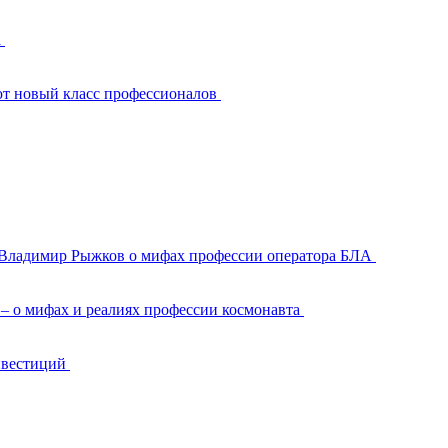
а
ют новый класс профессионалов
 Владимир Рыжков о мифах профессии оператора БЛА
– о мифах и реалиях профессии космонавта
инвестиций