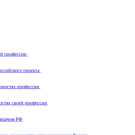
ей профессии
оссийского проекта
енностях профессии
остях своей профессии
 врачом РФ