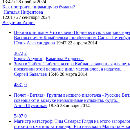
13:42
/
28 ноября 2024
Как построить пирамиду из бумаги?
Наталья Нифантова
12:01
/
27 сентября 2024
Везунчик Анри
Пекинский шарм
Что вывело Поднебесную в мировые де
Васильевичем Кораблевым, профессором Санкт-Петербург
Юлия Александрова
19:47
22 апреля 2014
3672
2
Борис Акулин
,
Камилла Андреева
Зима в Тибете
Тибетская гора Кайлас, священная для чет
посвятили этой вершине цикл материалов, а издатель...
Сергей Балалаев
15:46
28 марта 2014
4831
0
Полет «Витязя»
Группы высшего пилотажа «Русские Витяз
совершают в воздухе немыслимые кульбиты, будто...
Анна Шумицкая
18:36
28 января 2014
5487
0
Магистр катастроф: Тим Самарас
Глядя на этого загорел
стихии и охотник за торнадо. Его называли Магистром ка