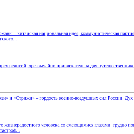
ржавы – китайская национальная идея, коммунистическая парт
ского...
ырех религий, чрезвычайно привлекательна для путешественнико
и» и «Стрижи» – гордость военно-воздушных сил России. Дух з
ого жизнерадостного человека со смеющимися глазами, трудно по
тастроф...