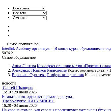
Самое популярное:
Interlink Academy организует...
В конце курса обучающиеся пое
5076
2
Самое обсуждаемое
Анна Лаптева
Как строят станцию метро «Проспект слав
Александр Новиков
Равновесие
Кол-во комментариев:
7
1
Вероника Сурняева
Гамбургский дневник
Кол-во коммен
новости
Сергей Шклюдов
15:19
/
28 июля 2026
Комната, в которую нет прямого доступа
Пресс-служба НИТУ МИСИС
16:28
/
03 июля 2026
На уровне атомов: как сегодня проектируют материалы будущ