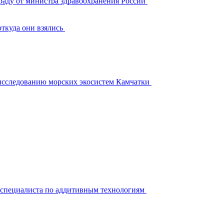
аду от министра здравоохранения России
откуда они взялись
исследованию морских экосистем Камчатки
 специалиста по аддитивным технологиям