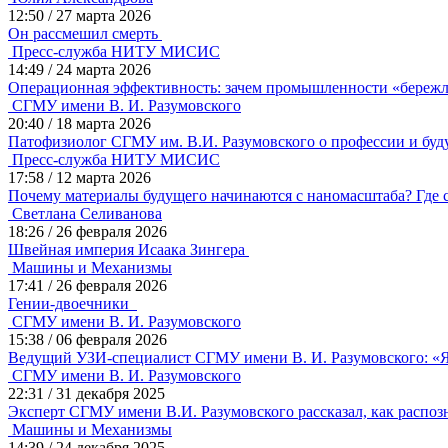
12:50
/
27 марта 2026
Он рассмешил смерть
Пресс-служба НИТУ МИСИС
14:49
/
24 марта 2026
Операционная эффективность: зачем промышленности «бережл
СГМУ имени В. И. Разумовского
20:40
/
18 марта 2026
Патофизиолог СГМУ им. В.И. Разумовского о профессии и бу
Пресс-служба НИТУ МИСИС
17:58
/
12 марта 2026
Почему материалы будущего начинаются с наномасштаба? Где 
Светлана Селиванова
18:26
/
26 февраля 2026
Швейная империя Исаака Зингера
Машины и Механизмы
17:41
/
26 февраля 2026
Гении-двоечники
СГМУ имени В. И. Разумовского
15:38
/
06 февраля 2026
Ведущий УЗИ-специалист СГМУ имени В. И. Разумовского: «Я
СГМУ имени В. И. Разумовского
22:31
/
31 декабря 2025
Эксперт СГМУ имени В.И. Разумовского рассказал, как распоз
Машины и Механизмы
14:39
/
24 декабря 2025