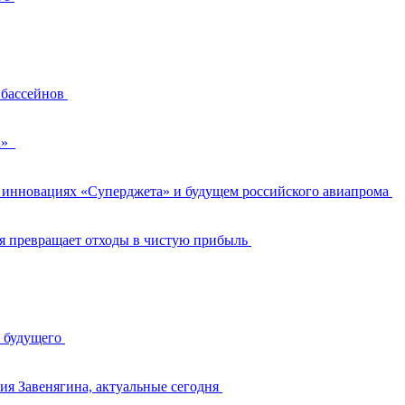
 бассейнов
ра»
и, инновациях «Суперджета» и будущем российского авиапрома
ия превращает отходы в чистую прибыль
у будущего
ия Завенягина, актуальные сегодня