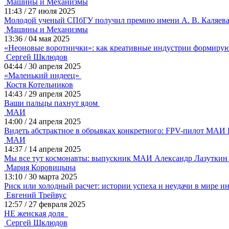
Машины и Механизмы
11:43
/
27 июля 2025
Молодой ученый СПбГУ получил премию имени А. В. Каляев
Машины и Механизмы
13:36
/
04 мая 2025
«Неоновые воротнички»: как креативные индустрии формиру
Сергей Шклюдов
04:44
/
30 апреля 2025
«Маленький индеец»
Костя Котельников
14:43
/
29 апреля 2025
Ваши пальцы пахнут ядом
МАИ
14:00
/
24 апреля 2025
Видеть абстрактное в обрывках конкретного: FPV-пилот МАИ
МАИ
14:37
/
14 апреля 2025
Мы все тут космонавты: выпускник МАИ Александр Лазуткин 
Мария Коровицына
13:10
/
30 марта 2025
Риск или холодный расчет: истории успеха и неудачи в мире 
Евгений Трейвус
12:57
/
27 февраля 2025
НЕ женская доля
Сергей Шклюдов