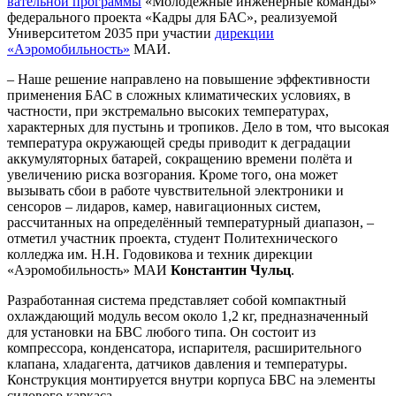
вательной программы
«Молодёжные инженерные команды»
федерального проекта «Кадры для БАС», реализуемой
Университетом 2035 при участии
дирекции
«Аэромобильность»
МАИ.
– Наше решение направлено на повышение эффективности
применения БАС в сложных климатических условиях, в
частности, при экстремально высоких температурах,
характерных для пустынь и тропиков. Дело в том, что высокая
температура окружающей среды приводит к деградации
аккумуляторных батарей, сокращению времени полёта и
увеличению риска возгорания. Кроме того, она может
вызывать сбои в работе чувствительной электроники и
сенсоров – лидаров, камер, навигационных систем,
рассчитанных на определённый температурный диапазон, –
отметил участник проекта, студент Политехнического
колледжа им. Н.Н. Годовикова и техник дирекции
«Аэромобильность» МАИ
Константин Чульц
.
Разработанная система представляет собой компактный
охлаждающий модуль весом около 1,2 кг, предназначенный
для установки на БВС любого типа. Он состоит из
компрессора, конденсатора, испарителя, расширительного
клапана, хладагента, датчиков давления и температуры.
Конструкция монтируется внутри корпуса БВС на элементы
силового каркаса.