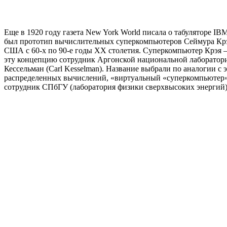
Еще в 1920 году газета
New
York
World писала о табуляторе
IBM
был прототип вычислительных суперкомпьютеров Сеймура Крэ
США с 60-х по 90-е годы ХХ столетия. Суперкомпьютер Крэя –
эту концепцию сотрудник Аргонской национальной лаборатори
Кессельман (
Carl
Kesselman
). Название выбрали по аналогии с 
распределенных вычислений, «виртуальный «суперкомпьютер»
сотрудник СПбГУ (лаборатория физики сверхвысоких энергий)