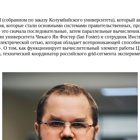
 (собранном по заказу Колумбийского университета), который а
я, которые стали основными системами правительственных, пр
 это сначала последовательные, затем параллельные вычисления
и университета Чикаго Ян Фостер (
Ian
Foster) и сотрудник Ин
электрической сетью, которая обладает всепроникающей способн
. О том, как функционирует вычислительный элемент работы Ц
, технический координатор российского
grid-сегмента эксперим