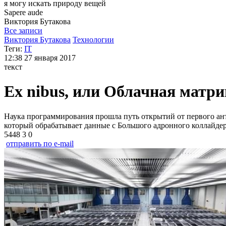
я могу
искать природу вещей
Sapere aude
Виктория
Бутакова
Все записи
Виктория Бутакова
Технологии
Теги:
IT
12:38
27 января 2017
текст
Ex nibus, или Облачная матри
Наука программирования прошла путь открытий от первого ант
который обрабатывает данные с Большого адронного коллайдера 
5448
3
0
отправить по e-mail