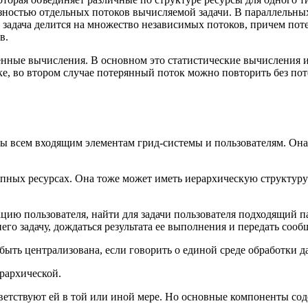
зностью отдельных потоков вычисляемой задачи. В параллельны
адача делится на множество независимых потоков, причем потер
в.
нные вычисления. В основном это статистические вычисления и
ке, во втором случае потерянный поток можно повторить без пот
ты всем входящим элементам грид-системы и пользователям. Он
пных ресурсах. Она тоже может иметь иерархическую структуру:
цию пользователя, найти для задачи пользователя подходящий па
его задачу, дождаться результата ее выполнения и передать соо
быть централизована, если говорить о единой среде обработки д
ерархической.
етствуют ей в той или иной мере. Но основные компоненты сод