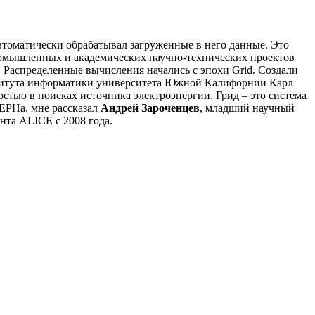
втоматически обрабатывал загруженные в него данные. Это
омышленных и академических научно-технических проектов
. Распределенные вычисления начались с эпохи
Grid. Создали
ститута информатики университета Южной Калифорнии Карл
остью в поисках источника электроэнергии. Грид – это система
ЕРНа, мне рассказал
Андрей Зароченцев
, младший научный
ента
ALICE с 2008 года.