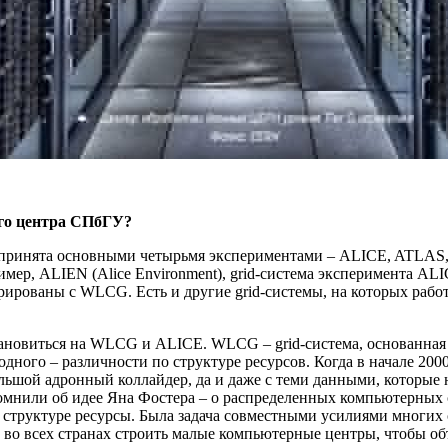
го центра СПбГУ?
 принята основными четырьмя экспериментами –
ALICE,
ATLAS
ример,
ALIEN (
Alice
Environment), grid-система эксперимента
ALIC
егрированы
c
WLCG. Есть и другие
grid-системы, на которых раб
ановиться на
WLCG и
ALICE.
WLCG –
grid-система, основанн
ного – различности по структуре ресурсов. Когда в начале 2000
ольшой адронный коллайдер, да и даже с теми данными, которые 
спомнили об идее Яна Фостера – о распределенных компьютерных
структуре ресурсы. Была задача совместными усилиями многих с
во всех странах строить малые компьютерные центры, чтобы объ