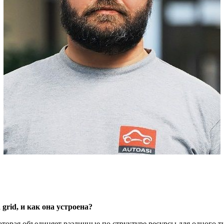
а
grid
, и как она устроена?
оторая объединяет различные по структуре ресурсы для одного т