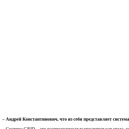
– Андрей Константинович, ч
то из себя представляет систем
–
Система
GRID – это распределенная вычислительная среда, к