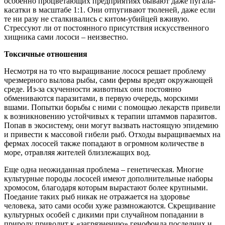
особенно процветающих предприятиях бывают даже пугала-
касатки в масштабе 1:1. Они отпугивают тюленей, даже если
те ни разу не сталкивались с китом-убийцей вживую.
Стрессуют ли от постоянного присутствия искусственного
хищника сами лососи – неизвестно.
Токсичные отношения
Несмотря на то что выращивание лосося решает проблему
чрезмерного вылова рыбы, сами фермы вредят окружающей
среде. Из-за скученности животных они постоянно
обмениваются паразитами, в первую очередь, морскими
вшами. Попытки борьбы с ними с помощью лекарств привели
к возникновению устойчивых к терапии штаммов паразитов.
Попав в экосистему, они могут вызвать настоящую эпидемию
и привести к массовой гибели рыб. Отходы выращиваемых на
фермах лососей также попадают в огромном количестве в
море, отравляя жителей близлежащих вод.
Еще одна неожиданная проблема – генетическая. Многие
культурные породы лососей имеют дополнительные наборы
хромосом, благодаря которым вырастают более крупными.
Поедание таких рыб никак не отражается на здоровье
человека, зато сами особи хуже размножаются. Скрещивание
культурных особей с дикими при случайном попадании в
природу приводит к «загрязнению» генофонда последних и