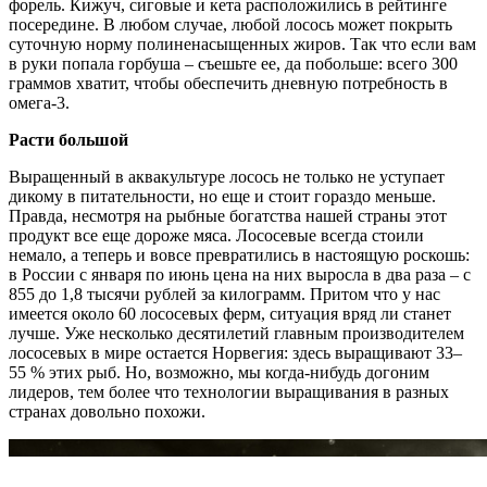
форель. Кижуч, сиговые и кета расположились в рейтинге
посередине. В любом случае, любой лосось может покрыть
суточную норму полиненасыщенных жиров. Так что если вам
в руки попала горбуша – съешьте ее, да побольше: всего 300
граммов хватит, чтобы обеспечить дневную потребность в
омега-3.
Расти большой
Выращенный в аквакультуре лосось не только не уступает
дикому в питательности, но еще и стоит гораздо меньше.
Правда, несмотря на рыбные богатства нашей страны этот
продукт все еще дороже мяса. Лососевые всегда стоили
немало, а теперь и вовсе превратились в настоящую роскошь:
в России с января по июнь цена на них выросла в два раза – с
855 до 1,8 тысячи рублей за килограмм. Притом что у нас
имеется около 60 лососевых ферм, ситуация вряд ли станет
лучше. Уже несколько десятилетий главным производителем
лососевых в мире остается Норвегия: здесь выращивают 33–
55 % этих рыб. Но, возможно, мы когда-нибудь догоним
лидеров, тем более что технологии выращивания в разных
странах довольно похожи.