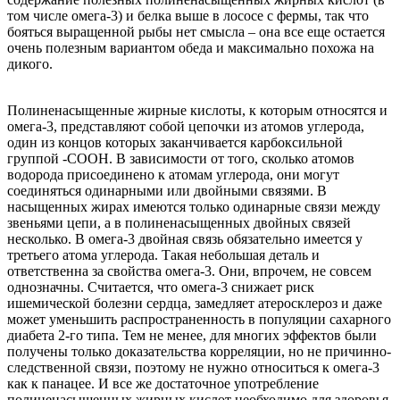
том числе омега-3) и белка выше в лососе с фермы, так что
бояться выращенной рыбы нет смысла – она все еще остается
очень полезным вариантом обеда и максимально похожа на
дикого.
Полиненасыщенные жирные кислоты, к которым относятся и
омега-3, представляют собой цепочки из атомов углерода,
один из концов которых заканчивается карбоксильной
группой -COOH. В зависимости от того, сколько атомов
водорода присоединено к атомам углерода, они могут
соединяться одинарными или двойными связями. В
насыщенных жирах имеются только одинарные связи между
звеньями цепи, а в полиненасыщенных двойных связей
несколько. В омега-3 двойная связь обязательно имеется у
третьего атома углерода. Такая небольшая деталь и
ответственна за свойства омега-3. Они, впрочем, не совсем
однозначны. Считается, что омега-3 снижает риск
ишемической болезни сердца, замедляет атеросклероз и даже
может уменьшить распространенность в популяции сахарного
диабета 2-го типа. Тем не менее, для многих эффектов были
получены только доказательства корреляции, но не причинно-
следственной связи, поэтому не нужно относиться к омега-3
как к панацее. И все же достаточное употребление
полиненасыщенных жирных кислот необходимо для здоровья.