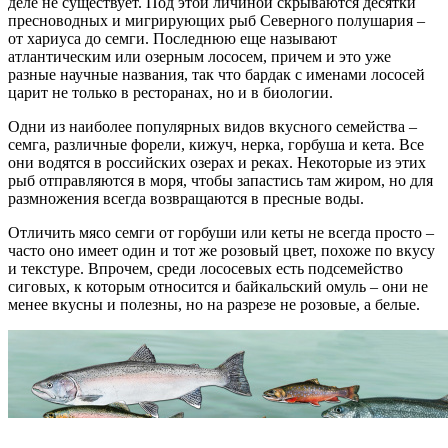
деле не существует. Под этой личиной скрываются десятки
пресноводных и мигрирующих рыб Северного полушария –
от хариуса до семги. Последнюю еще называют
атлантическим или озерным лососем, причем и это уже
разные научные названия, так что бардак с именами лососей
царит не только в ресторанах, но и в биологии.
Одни из наиболее популярных видов вкусного семейства –
семга, различные форели, кижуч, нерка, горбуша и кета. Все
они водятся в российских озерах и реках. Некоторые из этих
рыб отправляются в моря, чтобы запастись там жиром, но для
размножения всегда возвращаются в пресные воды.
Отличить мясо семги от горбуши или кеты не всегда просто –
часто оно имеет один и тот же розовый цвет, похоже по вкусу
и текстуре. Впрочем, среди лососевых есть подсемейство
сиговых, к которым относится и байкальский омуль – они не
менее вкусны и полезны, но на разрезе не розовые, а белые.