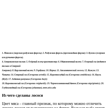
1. Микижа (морская радужная форель); 2. Радужная форель (пресноводная форма); 3. Кумжа (озерная
или ручьевая форель).
4. Американская палия; 5. Озёрный голец-кристивомер; 6. Обыкновенный валек; 7. Озерный сиг (водится
только в Северной
Америке); 8. Карликовый валек; 9. Горбуша; 10. Нерка; 11. Атлантический лосось; 12. Кижуч; 13.
Чавыча; 14. Северный сиг (Coregonus artedi); 15. Короткозубый сиг (Coregonus zenithicus); 16. Киуль
(Kiyl); 17. Зобатая рапушка (Coregonus hoyi);
18. Коротконосый сиг (Coregonus reighardi); 19. Черноплавниковый бычок (Coregonus nigripinnis); 20.
Глубоководный сиг (Coregonus johannae), news.wisc.edu
Из чего сделаны лососи
Цвет мяса – главный признак, по которому можно отличить
дикого лосося от выращенного на ферме. Вольная рыба имеет