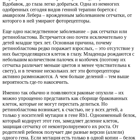
Вдобавок, до глаза легко добраться. Одна из немногих
одобренных сегодня видов генной терапии борется с
амаврозом Лебера – врожденным заболеванием сетчатки, от
которого в ней умирают фоторецепторы.
Еще одно наследственное заболевание – рак сетчатки или
ретинобластома. Встречается оно почти исключительно у
детей младше трех лет. Основная причина, почему
ретинобластома редко поражает взрослых, – это отсутствие у
них быстроделящихся клеток в глазу. Младенцы рождаются с
небольшим количеством палочек и колбочек (поэтому их
сетчатка различает меньше цветов и менее чувствительна к
свету), и в течение нескольких лет эти фоторецепторы
активно размножаются. А чем больше делений – тем выше
вероятность где-то накосячить.
Именно так обычно и появляются раковые опухоли – их
можно упрощенно представить как сборище бракованных
клеток, которые не могут перестать делиться. Но
ретинобластома возникает, к счастью, не у всех детей, а
только у носителей мутации в гене Rb1. Одноименный белок,
который кодирует этот ген, замедляет деление клеток,
защищая сетчатку от неконтролируемого их роста. От
родителей ребенок получает две разные версии (аллели)
одного гена. Если мутация есть только в одной копии – белок