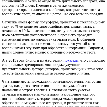
сложнейшую и очень важную часть зрительного аппарата, она
состоит из 10 слоев. Именно в сетчатке находятся
фоторецепторы – палочки и колбочки, которые отвечают за
восприятие света, темноты и цветов. Но обо всем по порядку.
Сетчатка имеет форму полусферы, прижатой к стекловидному
телу. 90 % ее занимает многослойная зрительная часть, а
оставшиеся 10 % – слепое пятно, не чувствительное к свету
из-за отсутствия фоторецепторов. Через него проходит
зрительный нерв по маршруту сетчатка-мозг. В обычной
жизни оно нам никак не мешает, потому что умный мозг не
воспринимает эту зону при обработке информации. Впрочем,
найти слепое пятно можно с помощью несложного теста.
А в 2015 году биологи из Австралии
показали
, что с помощью
специальных тренировок можно даже улучшить
чувствительность фоторецепторов, прилегающих к этой зоне.
То есть фактически уменьшить размер слепого пятна.
Чуть выше места прохождения зрительного нерва, напротив
зрачка, находится желтое пятно, или макула, область
наивысшей остроты зрения. Патологии этого участка
сетчатки называют макулопатиями. Разрушение желтого
пятна – заболевание, которое иногда может привести к
образованию макулярного отверстия, в результате чего глаз