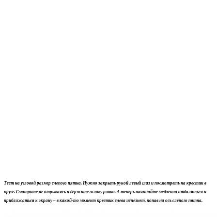
Тест на угловой размер слепого пятна. Нужно закрыть рукой левый глаз и посмотреть на крестик в
круге. Смотрите не отрываясь и держите голову ровно. А теперь начинайте медленно отдаляться и
приближаться к экрану – в какой-то момент крестик слева исчезнет, попав на ось слепого пятна.