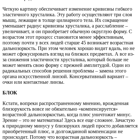
Четкую картину обеспечивает изменение кривизны гибкого
эластичного хрусталика. Эту работу осуществляют три слоя
мышц, лежащие в толще цилиарного тела. Их сокращение
уменьшает радиус кривизны хрусталика, а расслабление –
увеличивает, и он приобретает обычную округлую форму. С
возрастом этот процесс становится менее эффективным,
поэтому почти у всех людей старше 45 возникает возрастная
дальнозоркость. При этом человек хорошо видит вдаль, но не
может сфокусировать взгляд на близких предметах. А все из-
за снижения эластичности хрусталика, который больше не
может менять свою форму с прежней амплитудой. Один из
радикальных способов решения проблемы – замена этого
органа искусственной линзой. Консервативный вариант –
очки или контактные линзы.
БЛОК
Кстати, вопреки распространенному мнению, врожденная
близорукость вовсе не обязательно «компенсируется»
возрастной дальнозоркостью, когда плюс уничтожит минус.
Зрение – это не математика! Здесь все еще сложнее. Зачастую
к природному минусу у близоруких людей просто добавляется
приобретенный плюс, и долгожданной компенсации не
происходит. Потому что возрастная дальнозоркость –