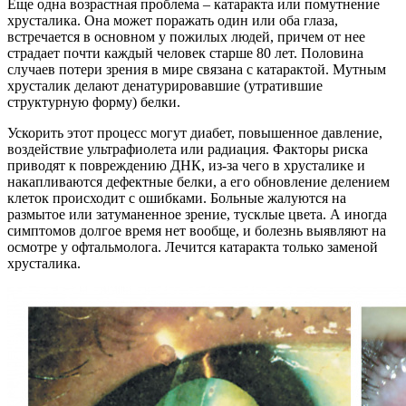
Еще одна возрастная проблема – катаракта или помутнение
хрусталика. Она может поражать один или оба глаза,
встречается в основном у пожилых людей, причем от нее
страдает почти каждый человек старше 80 лет. Половина
случаев потери зрения в мире связана с катарактой. Мутным
хрусталик делают денатурировавшие (утратившие
структурную форму) белки.
Ускорить этот процесс могут диабет, повышенное давление,
воздействие ультрафиолета или радиация. Факторы риска
приводят к повреждению ДНК, из-за чего в хрусталике и
накапливаются дефектные белки, а его обновление делением
клеток происходит с ошибками. Больные жалуются на
размытое или затуманенное зрение, тусклые цвета. А иногда
симптомов долгое время нет вообще, и болезнь выявляют на
осмотре у офтальмолога. Лечится катаракта только заменой
хрусталика.