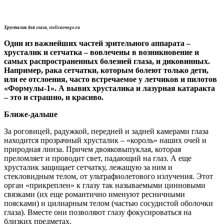
Хрусталик для глаза, stolicaonego.ru
Одни из важнейших частей зрительного аппарата –
хрусталик и сетчатка – вовлечены в возникновение и
самых распространенных болезней глаза, и диковинных.
Например, рака сетчатки, которым болеют только дети,
или ее отслоения, часто встречаемое у летчиков и пилотов
«Формулы-1». А вывих хрусталика и лазурная катаракта
– это и страшно, и красиво.
Ближе-дальше
За роговицей, радужкой, передней и задней камерами глаза
находится прозрачный хрусталик – «король» наших очей и
природная линза. Причем двояковыпуклая, которая
преломляет и проводит свет, падающий на глаз. А еще
хрусталик защищает сетчатку, лежащую за ним и
стекловидным телом, от ультрафиолетового излучения. Этот
орган «прикреплен» к глазу так называемыми цинновыми
связками (их еще романтично именуют ресничными
поясками) и цилиарным телом (частью сосудистой оболочки
глаза). Вместе они позволяют глазу фокусироваться на
близких предметах.