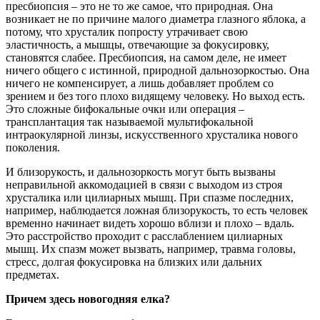
пресбиопсия – это не то же самое, что природная. Она
возникает не по причине малого диаметра глазного яблока, а
потому, что хрусталик попросту утрачивает свою
эластичность, а мышцы, отвечающие за фокусировку,
становятся слабее. Пресбиопсия, на самом деле, не имеет
ничего общего с истинной, природной дальнозоркостью. Она
ничего не компенсирует, а лишь добавляет проблем со
зрением и без того плохо видящему человеку. Но выход есть.
Это сложные бифокальные очки или операция –
трансплантация так называемой мультифокальной
интраокулярной линзы, искусственного хрусталика нового
поколения.
И близорукость, и дальнозоркость могут быть вызваны
неправильной аккомодацией в связи с выходом из строя
хрусталика или цилиарных мышц. При спазме последних,
например, наблюдается ложная близорукость, то есть человек
временно начинает видеть хорошо вблизи и плохо – вдаль.
Это расстройство проходит с расслаблением цилиарных
мышц. Их спазм может вызвать, например, травма головы,
стресс, долгая фокусировка на близких или дальних
предметах.
Причем здесь новогодняя елка?